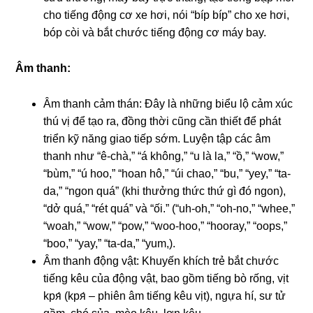
cho tiếng động cơ xe hơi, nói “bíp bíp” cho xe hơi,
bóp còi và bắt chước tiếng động cơ máy bay.
Âm thanh:
Âm thanh cảm thán: Đây là những biểu lộ cảm xúc
thú vị để tạo ra, đồng thời cũng cần thiết để phát
triển kỹ năng giao tiếp sớm. Luyện tập các âm
thanh như “ê-chà,” “á không,” “u là la,” “ồ,” “wow,”
“bùm,” “ú hoo,” “hoan hô,” “úi chao,” “bu,” “yey,” “ta-
da,” “ngon quá” (khi thưởng thức thứ gì đó ngon),
“dở quá,” “rét quá” và “ối.” (“uh-oh,” “oh-no,” “whee,”
“woah,” “wow,” “pow,” “woo-hoo,” “hooray,” “oops,”
“boo,” “yay,” “ta-da,” “yum,).
Âm thanh động vật: Khuyến khích trẻ bắt chước
tiếng kêu của động vật, bao gồm tiếng bò rống, vịt
kря́ (kря́ – phiên âm tiếng kêu vịt), ngựa hí, sư tử