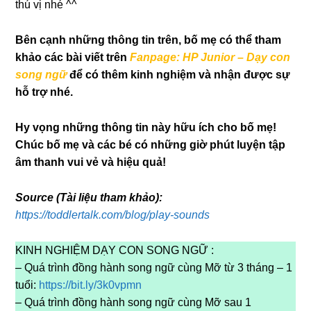
thú vị nhé ^^
Bên cạnh những thông tin trên, bố mẹ có thể tham
khảo các bài viết trên
Fanpage: HP Junior – Dạy con
song ngữ
để có thêm kinh nghiệm và nhận được sự
hỗ trợ nhé.
Hy vọng những thông tin này hữu ích cho bố mẹ!
Chúc bố mẹ và các bé có những giờ phút luyện tập
âm thanh vui vẻ và hiệu quả!
Source (Tài liệu tham khảo):
https://toddlertalk.com/blog/play-sounds
KINH NGHIỆM DẠY CON SONG NGỮ :
– Quá trình đồng hành song ngữ cùng Mỡ từ 3 tháng – 1
tuổi:
https://bit.ly/3k0vpmn
– Quá trình đồng hành song ngữ cùng Mỡ sau 1