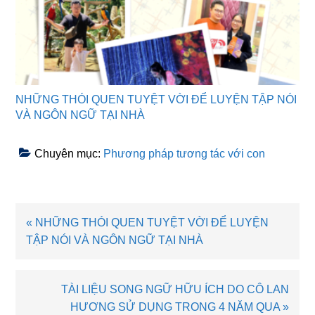
NHỮNG THÓI QUEN TUYỆT VỜI ĐỂ LUYỆN TẬP NÓI
VÀ NGÔN NGỮ TẠI NHÀ
Chuyên mục:
Phương pháp tương tác với con
Bài
« NHỮNG THÓI QUEN TUYỆT VỜI ĐỂ LUYỆN
viết
TẬP NÓI VÀ NGÔN NGỮ TẠI NHÀ
trước
Bài
TÀI LIỆU SONG NGỮ HỮU ÍCH DO CÔ LAN
viết
HƯƠNG SỬ DỤNG TRONG 4 NĂM QUA »