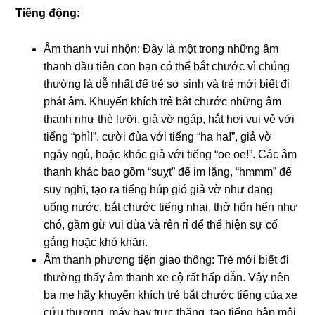
Tiếng động:
Âm thanh vui nhộn: Đây là một trong những âm
thanh đầu tiên con bạn có thể bắt chước vì chúng
thường là dễ nhất để trẻ sơ sinh và trẻ mới biết đi
phát âm. Khuyến khích trẻ bắt chước những âm
thanh như thè lưỡi, giả vờ ngáp, hắt hơi vui vẻ với
tiếng “phì!”, cười đùa với tiếng “ha ha!”, giả vờ
ngáy ngủ, hoặc khóc giả với tiếng “oe oe!”. Các âm
thanh khác bao gồm “suỵt” để im lặng, “hmmm” để
suy nghĩ, tạo ra tiếng húp gió giả vờ như đang
uống nước, bắt chước tiếng nhai, thở hổn hển như
chó, gầm gừ vui đùa và rên rỉ để thể hiện sự cố
gắng hoặc khó khăn.
Âm thanh phương tiện giao thông: Trẻ mới biết đi
thường thấy âm thanh xe cộ rất hấp dẫn. Vậy nên
ba mẹ hãy khuyến khích trẻ bắt chước tiếng của xe
cứu thương, máy bay trực thăng, tạo tiếng bập môi