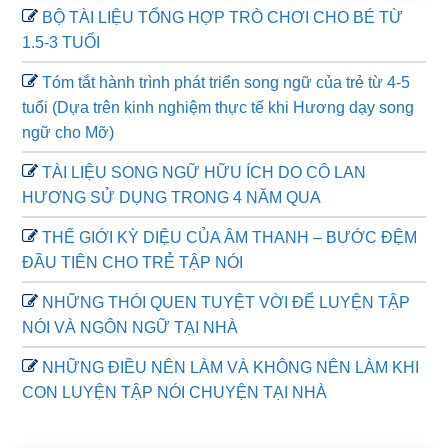
BỘ TÀI LIỆU TỔNG HỢP TRÒ CHƠI CHO BÉ TỪ
1.5-3 TUỔI
Tóm tắt hành trình phát triển song ngữ của trẻ từ 4-5
tuổi (Dựa trên kinh nghiệm thực tế khi Hương dạy song
ngữ cho Mỡ)
TÀI LIỆU SONG NGỮ HỮU ÍCH DO CÔ LAN
HƯƠNG SỬ DỤNG TRONG 4 NĂM QUA
THẾ GIỚI KỲ DIỆU CỦA ÂM THANH – BƯỚC ĐỆM
ĐẦU TIÊN CHO TRẺ TẬP NÓI
NHỮNG THÓI QUEN TUYỆT VỜI ĐỂ LUYỆN TẬP
NÓI VÀ NGÔN NGỮ TẠI NHÀ
NHỮNG ĐIỀU NÊN LÀM VÀ KHÔNG NÊN LÀM KHI
CON LUYỆN TẬP NÓI CHUYỆN TẠI NHÀ