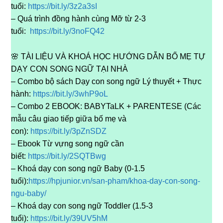
tuổi:
https://bit.ly/3z2a3sI
– Quá trình đồng hành cùng Mỡ từ 2-3
tuổi:
https://bit.ly/3noFQ42
🌸 TÀI LIỆU VÀ KHOÁ HỌC HƯỚNG DẪN BỐ MẸ TỰ
DẠY CON SONG NGỮ TẠI NHÀ
– Combo bộ sách Dạy con song ngữ Lý thuyết + Thực
hành:
https://bit.ly/3whP9oL
– Combo 2 EBOOK: BABYTaLK + PARENTESE (Các
mẫu câu giao tiếp giữa bố mẹ và
con):
https://bit.ly/3pZnSDZ
– Ebook Từ vựng song ngữ cần
biết:
https://bit.ly/2SQTBwg
– Khoá dạy con song ngữ Baby (0-1.5
tuổi):
https://hpjunior.vn/san-pham/khoa-day-con-song-
ngu-baby/
– Khoá dạy con song ngữ Toddler (1.5-3
tuổi):
https://bit.ly/39UV5hM