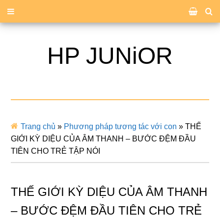
HP JUNiOR
Trang chủ
»
Phương pháp tương tác với con
»
THẾ
GIỚI KỲ DIỆU CỦA ÂM THANH – BƯỚC ĐỆM ĐẦU
TIÊN CHO TRẺ TẬP NÓI
THẾ GIỚI KỲ DIỆU CỦA ÂM THANH
– BƯỚC ĐỆM ĐẦU TIÊN CHO TRẺ