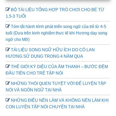
BỘ TÀI LIỆU TỔNG HỢP TRÒ CHƠI CHO BÉ TỪ
1.5-3 TUỔI
Tóm tắt hành trình phát triển song ngữ của trẻ từ 4-5
tuổi (Dựa trên kinh nghiệm thực tế khi Hương dạy song
ngữ cho Mỡ)
TÀI LIỆU SONG NGỮ HỮU ÍCH DO CÔ LAN
HƯƠNG SỬ DỤNG TRONG 4 NĂM QUA
THẾ GIỚI KỲ DIỆU CỦA ÂM THANH – BƯỚC ĐỆM
ĐẦU TIÊN CHO TRẺ TẬP NÓI
NHỮNG THÓI QUEN TUYỆT VỜI ĐỂ LUYỆN TẬP
NÓI VÀ NGÔN NGỮ TẠI NHÀ
NHỮNG ĐIỀU NÊN LÀM VÀ KHÔNG NÊN LÀM KHI
CON LUYỆN TẬP NÓI CHUYỆN TẠI NHÀ