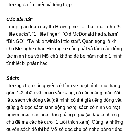
Hương đã tìm hiểu và tổng hợp.
Các bài hát:
Trong giai đoạn này thì Hương mở các bài nhạc như “5
little ducks”, “1 little finger”, “Old McDonald had a farm”,
“BINGO”, “Twinkle twinkle little star”. Quan trọng là khi
cho Mỡ nghe nhạc Hương sẽ cùng hát và làm các động
tác minh hoạ với Mỡ chứ không để bé nằm nghe 1 mình
từ thiết bị phát nhạc.
Sách:
Hương chọn các quyển có hình vẽ hoạt hình, mỗi trang
gồm 1-2 nhân vật, màu sắc sáng, có các mảng màu đối
lập, sách về động vật (để mình có thể giả tiếng động vật
giúp giờ đọc sách sinh động hơn), sách có hình vẽ mặt
người hoặc các hoạt động hằng ngày (vì đây là những
chủ đề mà các bé dưới 1 tuổi thích xem). Cùng là những
quyển sách đó thì bố Mỡ sẽ đọc cho bé nghe bằng tiếng