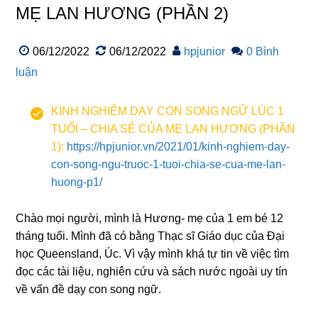
MẸ LAN HƯƠNG (PHẦN 2)
06/12/2022
06/12/2022
hpjunior
0 Bình
luận
KINH NGHIỆM DẠY CON SONG NGỮ LÚC 1
TUỔI – CHIA SẺ CỦA MẸ LAN HƯƠNG (PHẦN
1):
https://hpjunior.vn/2021/01/kinh-nghiem-day-
con-song-ngu-truoc-1-tuoi-chia-se-cua-me-lan-
huong-p1/
Chào mọi người, mình là Hương- mẹ của 1 em bé 12
tháng tuổi. Mình đã có bằng Thạc sĩ Giáo dục của Đại
học Queensland, Úc. Vì vậy mình khá tự tin về việc tìm
đọc các tài liệu, nghiên cứu và sách nước ngoài uy tín
về vấn đề dạy con song ngữ.