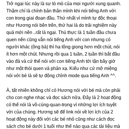
Trở ngại lúc này là sự tò mò của mọi người xung quanh.
Thậm chí là chính bản thân mình khi nói tiếng Anh với
con trong giai đoạn đầu. Thứ nhất vì mình tự độc thoại
như Hương nói bên trên, thứ hai là do trải nghiệm này
quá mới nên ..rất là ngại. Thú thực là 1 tuần đầu chưa
quen nên cũng vẫn nói tiếng Anh với con nhưng có
người khác (ông bà) thì hạ tông giọng hơn một chút, nói
ít hơn một chút. Nhưng rồi qua 1 tuần, 2 tuần thì bắt đầu
vào đà và cứ thế nói với con tiếng Anh tới tận bây giờ
như một thói quen và phản xạ. Kiểu như cứ mở miệng
nói với bé là sẽ tự động chỉnh mode qua tiếng Anh ^^.
À, tất nhiên không chỉ có Hương nói với bé mà còn phải
cho con nghe nhạc và đọc sách nữa. Đây là 2 hoạt động
có thể nói là vô-cùng-quan-trọng vì những lợi ích tuyệt
vời của chúng. Hương sẽ để link nói về lợi ích của 2
hoạt động này đối với các bé nhỏ cũng như cách đọc
sách cho bé dưới 1 tuổi như thế nào qua các tài liệu mà