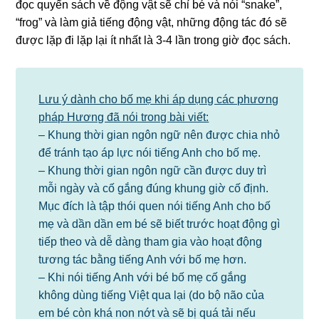
đọc quyển sách về động vật sẽ chỉ bé và nói “snake”,
“frog” và làm giả tiếng động vật, những động tác đó sẽ
được lặp đi lặp lại ít nhất là 3-4 lần trong giờ đọc sách.
Lưu ý dành cho bố mẹ khi áp dụng các phương
pháp Hương đã nói trong bài viết:
– Khung thời gian ngôn ngữ nên được chia nhỏ
để tránh tạo áp lực nói tiếng Anh cho bố mẹ.
– Khung thời gian ngôn ngữ cần được duy trì
mỗi ngày và cố gắng đúng khung giờ cố định.
Mục đích là tập thói quen nói tiếng Anh cho bố
mẹ và dần dần em bé sẽ biết trước hoạt động gì
tiếp theo và dễ dàng tham gia vào hoạt động
tương tác bằng tiếng Anh với bố mẹ hơn.
– Khi nói tiếng Anh với bé bố mẹ cố gắng
không dùng tiếng Việt qua lại (do bộ não của
em bé còn khá non nớt và sẽ bị quá tải nếu