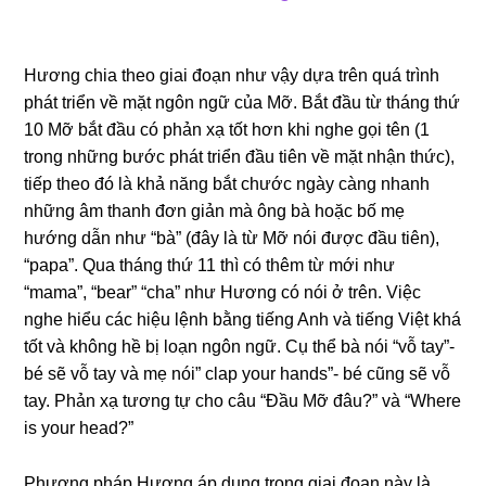
Hương chia theo giai đoạn như vậy dựa trên quá trình
phát triển về mặt ngôn ngữ của Mỡ. Bắt đầu từ tháng thứ
10 Mỡ bắt đầu có phản xạ tốt hơn khi nghe gọi tên (1
trong những bước phát triển đầu tiên về mặt nhận thức),
tiếp theo đó là khả năng bắt chước ngày càng nhanh
những âm thanh đơn giản mà ông bà hoặc bố mẹ
hướng dẫn như “bà” (đây là từ Mỡ nói được đầu tiên),
“papa”. Qua tháng thứ 11 thì có thêm từ mới như
“mama”, “bear” “cha” như Hương có nói ở trên. Việc
nghe hiểu các hiệu lệnh bằng tiếng Anh và tiếng Việt khá
tốt và không hề bị loạn ngôn ngữ. Cụ thể bà nói “vỗ tay”-
bé sẽ vỗ tay và mẹ nói” clap your hands”- bé cũng sẽ vỗ
tay. Phản xạ tương tự cho câu “Đầu Mỡ đâu?” và “Where
is your head?”
Phương pháp Hương áp dụng trong giai đoạn này là