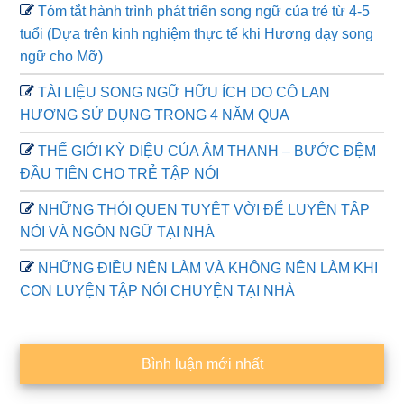
Tóm tắt hành trình phát triển song ngữ của trẻ từ 4-5
tuổi (Dựa trên kinh nghiệm thực tế khi Hương dạy song
ngữ cho Mỡ)
TÀI LIỆU SONG NGỮ HỮU ÍCH DO CÔ LAN
HƯƠNG SỬ DỤNG TRONG 4 NĂM QUA
THẾ GIỚI KỲ DIỆU CỦA ÂM THANH – BƯỚC ĐỆM
ĐẦU TIÊN CHO TRẺ TẬP NÓI
NHỮNG THÓI QUEN TUYỆT VỜI ĐỂ LUYỆN TẬP
NÓI VÀ NGÔN NGỮ TẠI NHÀ
NHỮNG ĐIỀU NÊN LÀM VÀ KHÔNG NÊN LÀM KHI
CON LUYỆN TẬP NÓI CHUYỆN TẠI NHÀ
Bình luận mới nhất