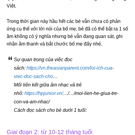
Việt.
Trong thời gian này hầu hết các bé vẫn chưa có phản
ứng cụ thể với lời nói của bố mẹ, bé đã có thể bật ra 1 số
âm không có ý nghĩa nhưng bé vẫn đang quan sát, ghi
nhận âm thanh và bắt chước bố mẹ đấy nhé.
Sự quan trọng của việc đọc
sách:
https://vn.theasianparent.com/loi-ich-cua-
viec-doc-sach-cho
…
Mối liên kết giữa âm nhạc và trẻ
nhỏ:
https://hpjunior.vn/
…/…/moi-lien-he-giua-tre-
con-va-am-nhac/
Cách đọc sách cho bé dưới 1 tuổi:
Giai đoạn 2: từ 10-12 tháng tuổi