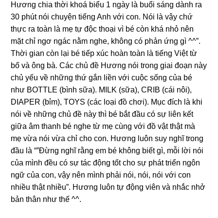
Hương chia thời khoá biểu 1 ngày là buổi sáng dành ra
30 phút nói chuyện tiếng Anh với con. Nói là vậy chứ
thực ra toàn là mẹ tự độc thoại vì bé còn khá nhỏ nên
mặt chỉ ngơ ngác nằm nghe, không có phản ứng gì ^^”.
Thời gian còn lại bé tiếp xúc hoàn toàn là tiếng Việt từ
bố và ông bà. Các chủ đề Hương nói trong giai đoạn này
chủ yếu về những thứ gắn liền với cuộc sống của bé
như BOTTLE (bình sữa). MILK (sữa), CRIB (cái nôi),
DIAPER (bỉm), TOYS (các loại đồ chơi). Mục đích là khi
nói về những chủ đề này thì bé bắt đầu có sự liên kết
giữa âm thanh bé nghe từ mẹ cùng với đồ vật thật mà
mẹ vừa nói vừa chỉ cho con. Hương luôn suy nghĩ trong
đầu là “”Đừng nghĩ rằng em bé không biết gì, mỗi lời nói
của mình đều có sự tác động tốt cho sự phát triển ngôn
ngữ của con, vậy nên mình phải nói, nói, nói với con
nhiều thật nhiều”. Hương luôn tự động viên và nhắc nhở
bản thân như thế ^^.