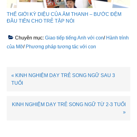
THẾ GIỚI KỲ DIỆU CỦA ÂM THANH – BƯỚC ĐỆM
ĐẦU TIÊN CHO TRẺ TẬP NÓI
Chuyên mục:
Giao tiếp tiếng Anh với con
/
Hành trình
của Mỡ
/
Phương pháp tương tác với con
Bài
« KINH NGHIỆM DẠY TRẺ SONG NGỮ SAU 3
viết
TUỔI
trước
Bài
KINH NGHIỆM DẠY TRẺ SONG NGỮ TỪ 2-3 TUỔI
viết
»
sau
Reader