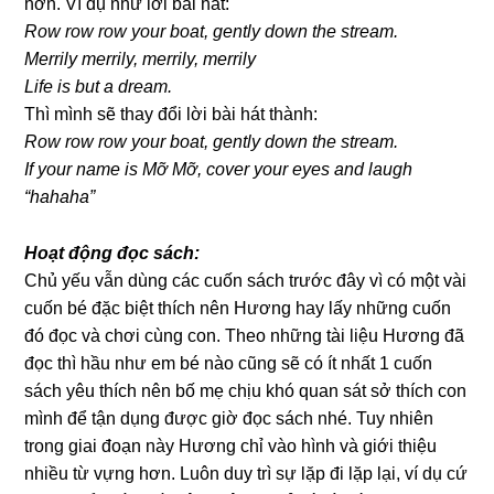
hơn. Ví dụ như lời bài hát:
Row row row your boat, gently down the stream.
Merrily merrily, merrily, merrily
Life is but a dream.
Thì mình sẽ thay đổi lời bài hát thành:
Row row row your boat, gently down the stream.
If your name is Mỡ Mỡ, cover your eyes and laugh
“hahaha”
Hoạt động đọc sách:
Chủ yếu vẫn dùng các cuốn sách trước đây vì có một vài
cuốn bé đặc biệt thích nên Hương hay lấy những cuốn
đó đọc và chơi cùng con. Theo những tài liệu Hương đã
đọc thì hầu như em bé nào cũng sẽ có ít nhất 1 cuốn
sách yêu thích nên bố mẹ chịu khó quan sát sở thích con
mình để tận dụng được giờ đọc sách nhé. Tuy nhiên
trong giai đoạn này Hương chỉ vào hình và giới thiệu
nhiều từ vựng hơn. Luôn duy trì sự lặp đi lặp lại, ví dụ cứ