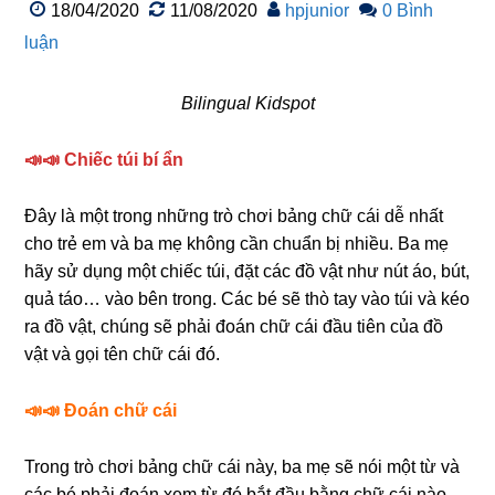
18/04/2020
11/08/2020
hpjunior
0 Bình
luận
Bilingual Kidspot
📣📣 Chiếc túi bí ẩn
Đây là một trong những trò chơi bảng chữ cái dễ nhất
cho trẻ em và ba mẹ không cần chuẩn bị nhiều. Ba mẹ
hãy sử dụng một chiếc túi, đặt các đồ vật như nút áo, bút,
quả táo… vào bên trong. Các bé sẽ thò tay vào túi và kéo
ra đồ vật, chúng sẽ phải đoán chữ cái đầu tiên của đồ
vật và gọi tên chữ cái đó.
📣📣 Đoán chữ cái
Trong trò chơi bảng chữ cái này, ba mẹ sẽ nói một từ và
các bé phải đoán xem từ đó bắt đầu bằng chữ cái nào.