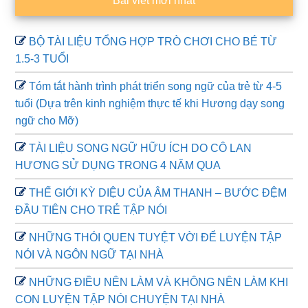
Bài viết mới nhất
BỘ TÀI LIỆU TỔNG HỢP TRÒ CHƠI CHO BÉ TỪ
1.5-3 TUỔI
Tóm tắt hành trình phát triển song ngữ của trẻ từ 4-5
tuổi (Dựa trên kinh nghiệm thực tế khi Hương dạy song
ngữ cho Mỡ)
TÀI LIỆU SONG NGỮ HỮU ÍCH DO CÔ LAN
HƯƠNG SỬ DỤNG TRONG 4 NĂM QUA
THẾ GIỚI KỲ DIỆU CỦA ÂM THANH – BƯỚC ĐỆM
ĐẦU TIÊN CHO TRẺ TẬP NÓI
NHỮNG THÓI QUEN TUYỆT VỜI ĐỂ LUYỆN TẬP
NÓI VÀ NGÔN NGỮ TẠI NHÀ
NHỮNG ĐIỀU NÊN LÀM VÀ KHÔNG NÊN LÀM KHI
CON LUYỆN TẬP NÓI CHUYỆN TẠI NHÀ