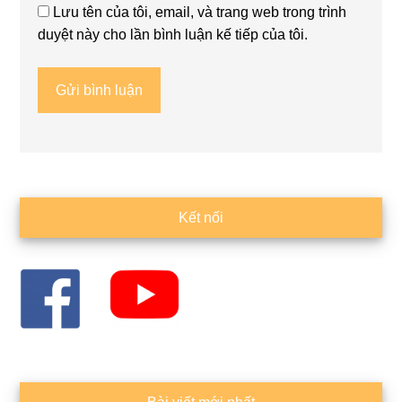
Lưu tên của tôi, email, và trang web trong trình
duyệt này cho lần bình luận kế tiếp của tôi.
Sidebar
Kết nối
chính