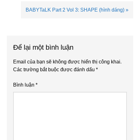
trước
Bài
BABYTaLK Part 2 Vol 3: SHAPE (hình dáng) »
viết
sau
Reader
Interactions
Để lại một bình luận
Email của bạn sẽ không được hiển thị công khai.
Các trường bắt buộc được đánh dấu
*
Bình luận
*