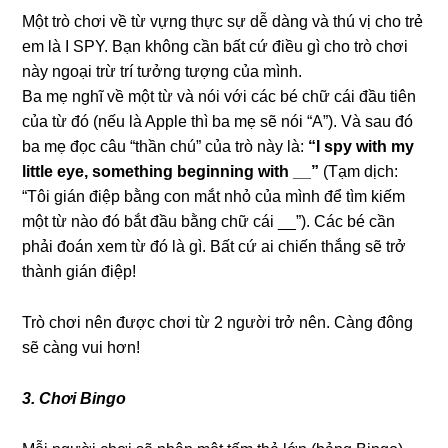
Một trò chơi về từ vựng thực sự dễ dàng và thú vị cho trẻ
em là I SPY. Bạn không cần bất cứ điều gì cho trò chơi
này ngoại trừ trí tưởng tượng của mình.
Ba mẹ nghĩ về một từ và nói với các bé chữ cái đầu tiên
của từ đó (nếu là Apple thì ba mẹ sẽ nói “A”). Và sau đó
ba mẹ đọc câu “thần chú” của trò này là:
“I spy with my
little eye, something beginning with __”
(Tạm dịch:
“Tôi gián điệp bằng con mắt nhỏ của mình để tìm kiếm
một từ nào đó bắt đầu bằng chữ cái __”). Các bé cần
phải đoán xem từ đó là gì. Bất cứ ai chiến thắng sẽ trở
thành gián điệp!
Trò chơi nên được chơi từ 2 người trở nên. Càng đông
sẽ càng vui hơn!
3. Chơi Bingo