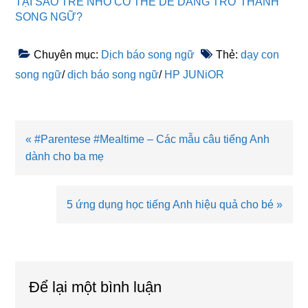
TẠI SAO TRẺ NHỎ CÓ THỂ DỄ DÀNG TRỞ THÀNH
SONG NGỮ?
Chuyên mục:
Dịch báo song ngữ
Thẻ:
dạy con
song ngữ
/
dịch báo song ngữ
/
HP JUNiOR
Bài
« #Parentese #Mealtime – Các mẫu câu tiếng Anh
viết
dành cho ba mẹ
trước
Bài
5 ứng dụng học tiếng Anh hiệu quả cho bé »
viết
sau
Reader
Interactions
Để lại một bình luận