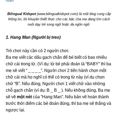
luận
Bilingual Kidspot
(
www.bilingualkidspot.com
) là một blog cung cấp
thông tin, lời khuyên thiết thực cho các bậc cha mẹ đang tìm cách
nuôi dạy trẻ song ngữ hoặc đa ngôn ngữ.
1. Hang Man (Người bị treo)
Trò chơi này cần có 2 người chơi.
Ba mẹ viết các dấu gạch chân để bé biết có bao nhiêu
chữ cái trong từ. (Ví dụ: từ bé phải đoán là “BABY” thì ba
mẹ sẽ viết “ _ _ _ _”. Người chơi 2 tiến hành chọn một
chữ cái mà họ nghĩ có thể có trong từ này (ví dụ chọn
chữ “B”. Nếu đúng, Người chơi 1 viết chữ vào những
chỗ gạch chân (ví dụ: B _ B _ ). Nếu không đúng, Ba mẹ
sẽ vẽ
một nét
của “Hang Man”. Nếu bản vẽ hoàn thành
trước thời điểm các bé đoán đúng, thì ba mẹ sẽ thắng và
ngược lại.