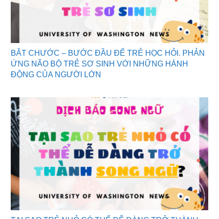
BẮT CHƯỚC – BƯỚC ĐẦU ĐỂ TRẺ HỌC HỎI. PHẢN
ỨNG NÃO BỘ TRẺ SƠ SINH VỚI NHỮNG HÀNH
ĐỘNG CỦA NGƯỜI LỚN