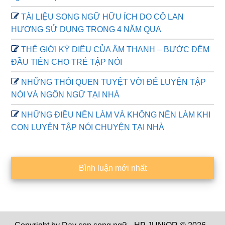
TÀI LIỆU SONG NGỮ HỮU ÍCH DO CÔ LAN
HƯƠNG SỬ DỤNG TRONG 4 NĂM QUA
THẾ GIỚI KỲ DIỆU CỦA ÂM THANH – BƯỚC ĐỆM
ĐẦU TIÊN CHO TRẺ TẬP NÓI
NHỮNG THÓI QUEN TUYỆT VỜI ĐỂ LUYỆN TẬP
NÓI VÀ NGÔN NGỮ TẠI NHÀ
NHỮNG ĐIỀU NÊN LÀM VÀ KHÔNG NÊN LÀM KHI
CON LUYỆN TẬP NÓI CHUYỆN TẠI NHÀ
Bình luận mới nhất